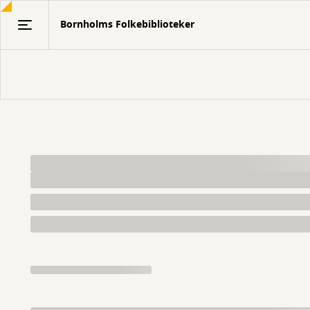
Gå
Bornholms Folkebiblioteker
til
hovedindhold