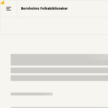
Gå
Bornholms Folkebiblioteker
til
hovedindhold