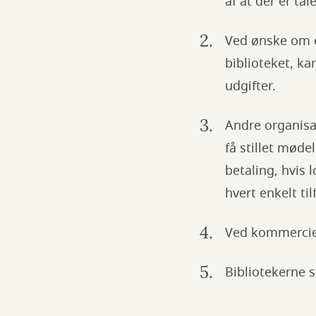
af at der er t
Ved ønske om e
biblioteket, ka
udgifter.
Andre organisa
få stillet møde
betaling, hvis 
hvert enkelt ti
Ved kommerciel
Bibliotekerne s