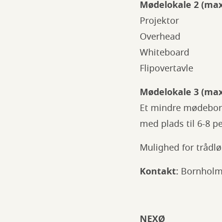
Mødelokale 2 (max
Projektor
Overhead
Whiteboard
Flipovertavle
Mødelokale 3 (max
Et mindre mødebord
med plads til 6-8 p
Mulighed for trådl
Kontakt:
Bornholms 
NEXØ