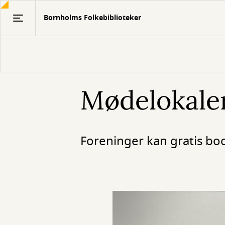
Gå
Bornholms Folkebiblioteker
til
hovedindhold
Mødelokale
Foreninger kan gratis bo