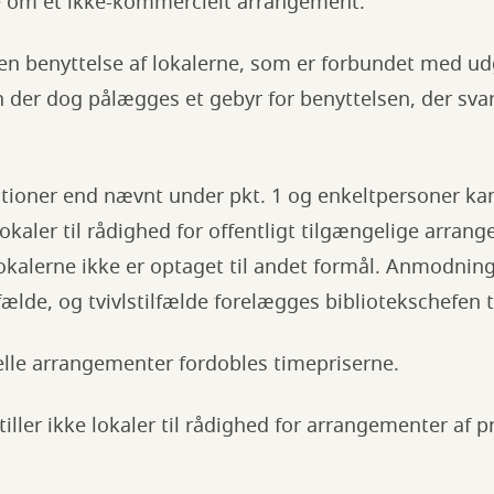
ale om et ikke-kommercielt arrangement.
n benyttelse af lokalerne, som er forbundet med udg
n der dog pålægges et gebyr for benyttelsen, der svare
tioner end nævnt under pkt. 1 og enkeltpersoner ka
lokaler til rådighed for offentligt tilgængelige arra
lokalerne ikke er optaget til andet formål. Anmodnin
lfælde, og tvivlstilfælde forelægges bibliotekschefen t
le arrangementer fordobles timepriserne.
tiller ikke lokaler til rådighed for arrangementer af pr