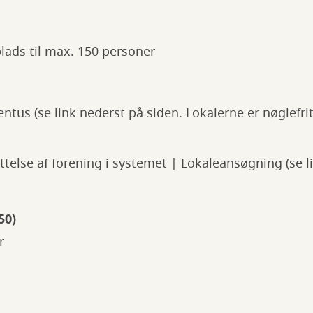
ads til max. 150 personer
tus (se link nederst på siden. Lokalerne er nøglefrit
telse af forening i systemet | Lokaleansøgning (se l
50)
r