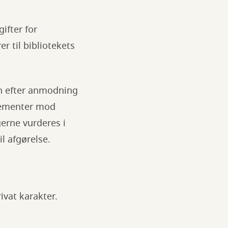
ifter for
r til bibliotekets
n efter anmodning
ngementer mod
gerne vurderes i
il afgørelse.
ivat karakter.