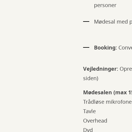
personer
Mødesal med pl
Booking:
Conven
Vejledninger:
Opret
siden)
Mødesalen (max 1
Trådløse mikrofone
Tavle
Overhead
Dvd