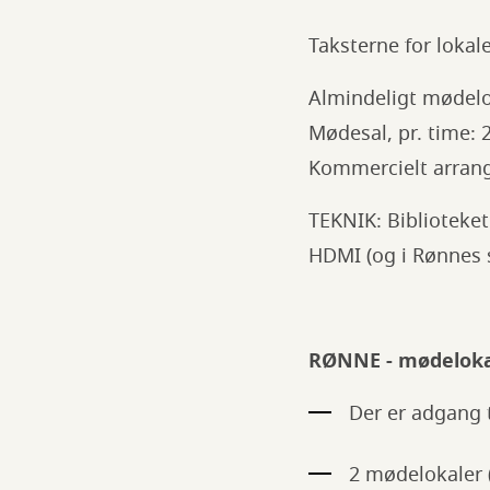
Taksterne for lokalel
Almindeligt mødelok
Mødesal, pr. time: 2
Kommercielt arrang
TEKNIK: Biblioteket
HDMI (og i Rønnes s
RØNNE - mødeloka
Der er adgang t
2 mødelokaler (