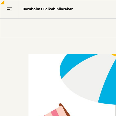
Gå
Bornholms Folkebiblioteker
til
hovedindhold
Bornholms
Folkebiblioteker