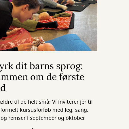
yrk dit barns sprog:
ammen om de første
rd
ldre til de helt små: Vi inviterer jer til
uformelt kursusforløb med leg, sang,
 og remser i september og oktober