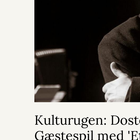
Kulturugen: Dost
Gæstespil med 'Et