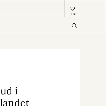
Husk
 ud i
landet