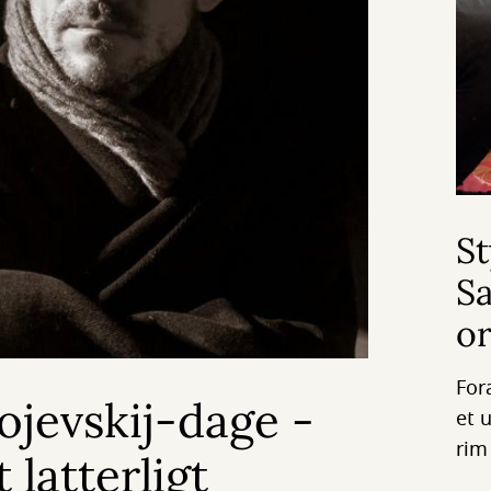
St
S
o
Foræ
ojevskij-dage -
et 
rim
 latterligt