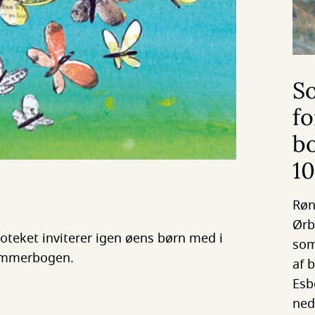
S
fo
b
10
Røn
Ørb
oteket inviterer igen øens børn med i
som
ommerbogen.
af 
Esb
ned