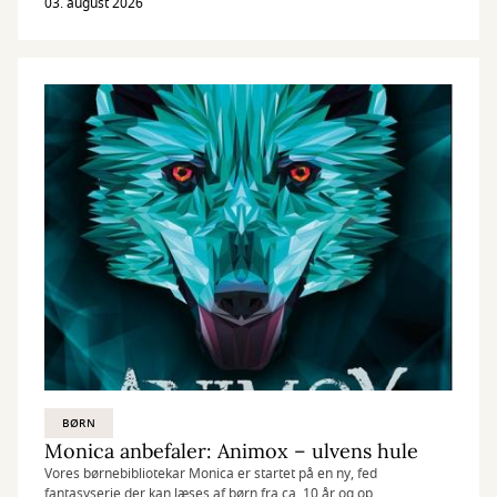
underholdning til regnvejrsdage eller rare stunder med familie og
03. august 2026
venner.
BØRN
Monica anbefaler: Animox – ulvens hule
Vores børnebibliotekar Monica er startet på en ny, fed
fantasyserie der kan læses af børn fra ca. 10 år og op.