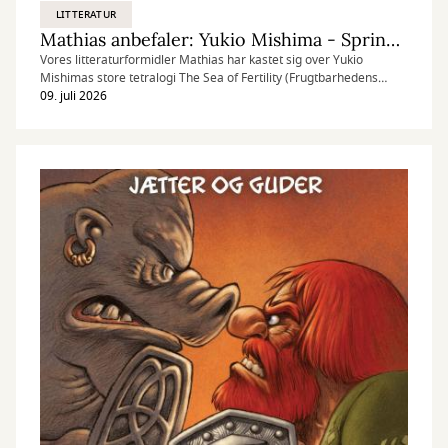
LITTERATUR
Mathias anbefaler: Yukio Mishima - Spring Snow
Vores litteraturformidler Mathias har kastet sig over Yukio
Mishimas store tetralogi The Sea of Fertility (Frugtbarhedens
Hav). Første bind, Spring Snow (Forårssne), blev en sælsom og
09. juli 2026
svimlende læseoplevelse — en aristokratisk kærlighedstragedie,
hvor drømme åbner sprækker i virkeligheden, og skønheden
bærer sin egen undergang. En roman af sanselig skønhed,
intellektuel præcision, aristokratisk dekadence, dødsbevidsthed og
metafysisk alvor.