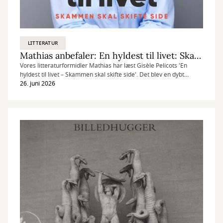
LITTERATUR
Mathias anbefaler: En hyldest til livet: Skammen skal skifte side
Vores litteraturformidler Mathias har læst Gisèle Pelicots 'En
hyldest til livet – Skammen skal skifte side'. Det blev en dybt
bevægende læseoplevelse om, hvad der bliver tilbage, når et
26. juni 2026
menneskes verdensbillede kollapser, og om den værdighed, der
kan opstå midt i katastrofen. Med bemærkelsesværdig
nøgternhed fortæller Gisèle Pelicot sin historie og vidner om en
sandhed, som rækker langt ud over hendes egen: at skammen
aldrig tilhører den krænkede, men den, der krænker.