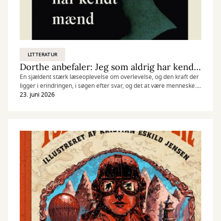
LITTERATUR
Dorthe anbefaler: Jeg som aldrig har kendt mænd af Jacqueline Harpman
En sjældent stærk læseoplevelse om overlevelse, og den kraft der
ligger i erindringen, i søgen efter svar, og det at være menneske.
Perfekt til læsere af litterære dystopier og eksistentielle romaner.
23. juni 2026