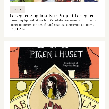
BØRN
Læseglæde og læselyst: Projekt Læseglæde på Paradisbakken
Samarbejdsprojektet mellem Paradisbakkeskolen og Bornholms
Folkebiblioteker, kan ses på udlånsstatistikken; Projektet blev
støttet med 100.000 kr. af Slots- og Kulturstyrelsens pulje ’Et
03. juli 2026
styrket samarbejde mellem PLC’er og Folkebiblioteker’ (2024/25).