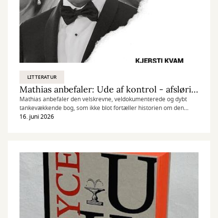
LITTERATUR
Mathias anbefaler: Ude af kontrol - afsløringen af Marius Borg Høiby
Mathias anbefaler den velskrevne, veldokumenterede og dybt
tankevækkende bog, som ikke blot fortæller historien om den
norske kronprinsesse Mette-Marits søn, men udfordrer læseren til
16. juni 2026
at reflektere over retssikkerhed, ansvar og pressens rolle i et
demokratisk samfund.