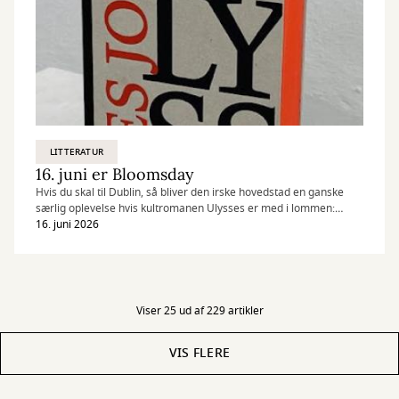
LITTERATUR
16. juni er Bloomsday
Hvis du skal til Dublin, så bliver den irske hovedstad en ganske
særlig oplevelse hvis kultromanen Ulysses er med i lommen:
Ulysses foregår i Dublin på én eneste dag: den 16. juni 1904.
16. juni 2026
Dagen kaldes Bloomsday, og den fejres verden rundt, men mest
ihærdigt i Dublin, hvor lokaliteter fra pubber til biblioteker er
ramme om genfortælling af romanens kapitler.
Viser 25 ud af 229 artikler
VIS FLERE