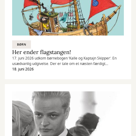
BØRN
Her ender flagstangen!
17. juni 2026 udkom børnebogen ’Kalle og Kaptajn Skipper’. En
usædvanlig udgivelse. Der er tale om et næsten færdigt
manuskript fundet mange år efter forfatterens død, og af en
18. juni 2026
forfatter med en særlig position i dansk børnelitteratur: Ole Lund
Kirkegaard