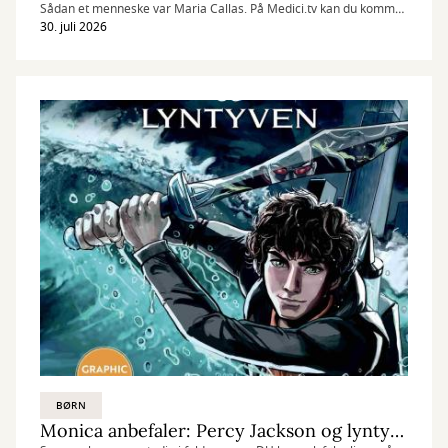
Sådan et menneske var Maria Callas. På Medici.tv kan du komme
helt tæt på den græsk-amerikanske operastjerne.
30. juli 2026
BØRN
Monica anbefaler: Percy Jackson og lyntyven - graphic novel