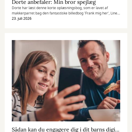
Dorte anbefaler: Min bror spejlæg
Dorte har læst denne korte oplæsningsbog, som er lavet af
makkerparret bag den fantastiske billedbog 'Frank mig her', Line-
Maria Lång og Cato Thau-Jensen.
23. juli 2026
Sådan kan du engagere dig i dit barns digitale liv