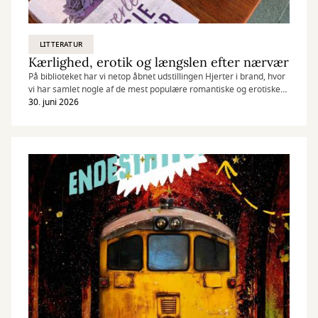
LITTERATUR
Kærlighed, erotik og længslen efter nærvær
På biblioteket har vi netop åbnet udstillingen Hjerter i brand, hvor
vi har samlet nogle af de mest populære romantiske og erotiske
romaner lige nu. Her finder du alt fra romantiske komedier og
30. juni 2026
følelsesladede kærlighedshistorier til de bøger, der lige nu sætter
ild til BookTok og topper bestsellerlister verden over.