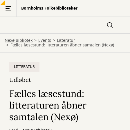
Gå
Bornholms Folkebiblioteker
til
hovedindhold
Nexø Bibliotek
Events
Litteratur
Fælles læsestund: litteraturen åbner samtalen (Nexø)
LITTERATUR
Udløbet
Fælles læsestund:
litteraturen åbner
samtalen (Nexø)