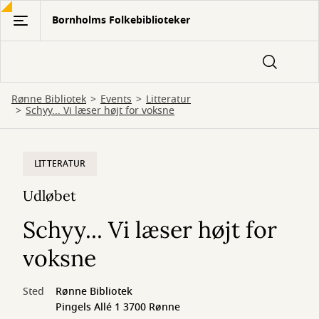
Gå
Bornholms Folkebiblioteker
til
hovedindhold
Rønne Bibliotek
Events
Litteratur
Schyy... Vi læser højt for voksne
LITTERATUR
Udløbet
Schyy... Vi læser højt for
voksne
Sted
Rønne Bibliotek
Pingels Allé 1 3700 Rønne