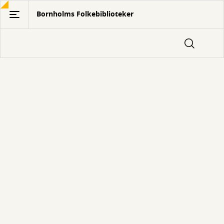
Gå
Bornholms Folkebiblioteker
til
hovedindhold