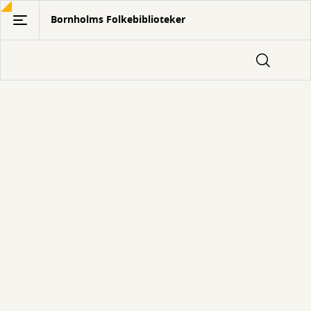
Gå
Bornholms Folkebiblioteker
til
hovedindhold