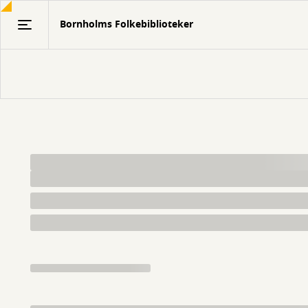
Gå
Bornholms Folkebiblioteker
til
hovedindhold