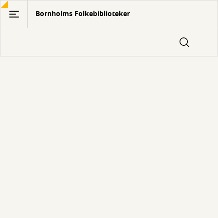
Gå
Bornholms Folkebiblioteker
til
hovedindhold