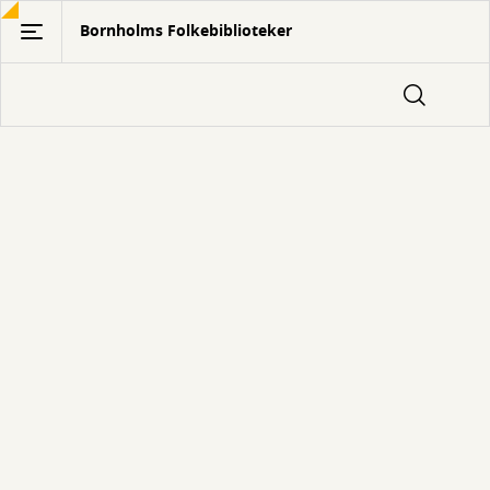
Gå
Bornholms Folkebiblioteker
til
hovedindhold