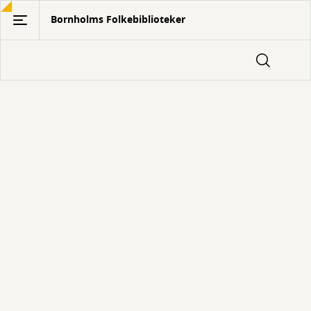
Gå
Bornholms Folkebiblioteker
til
hovedindhold