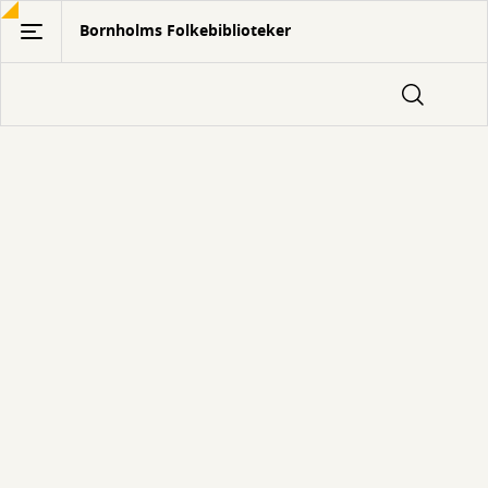
Gå
Bornholms Folkebiblioteker
til
hovedindhold