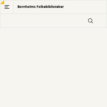
Gå
Bornholms Folkebiblioteker
til
hovedindhold