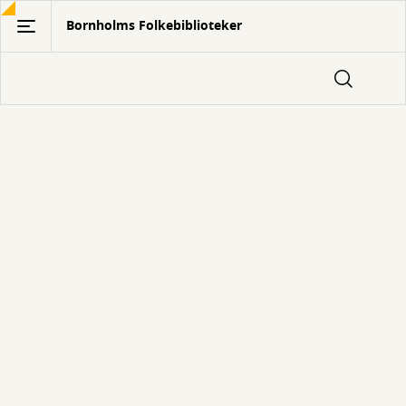
Gå
Bornholms Folkebiblioteker
til
hovedindhold