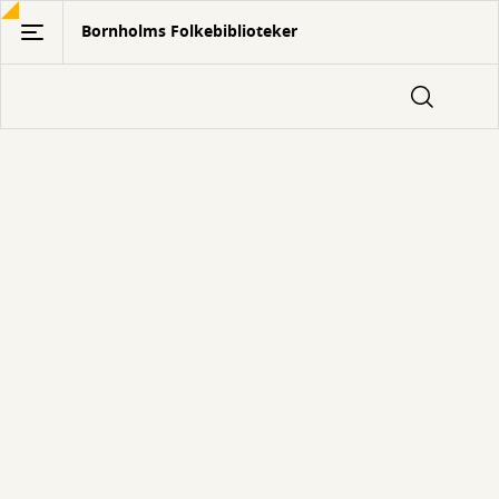
Gå
Bornholms Folkebiblioteker
til
hovedindhold