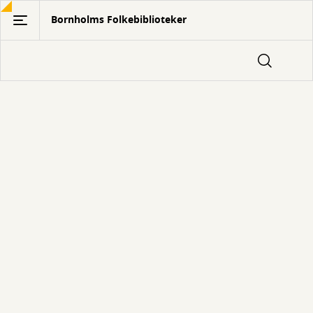
Gå
Bornholms Folkebiblioteker
til
hovedindhold