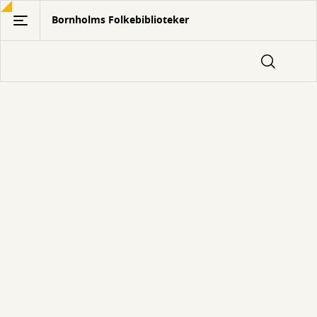
Gå
Bornholms Folkebiblioteker
til
hovedindhold