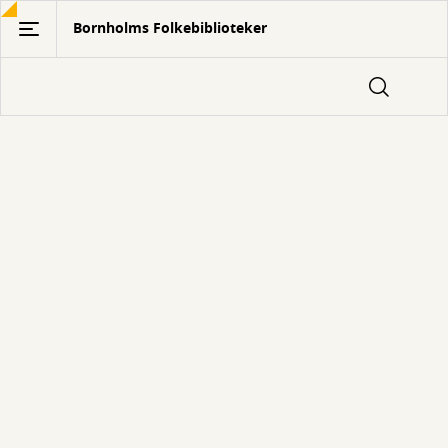
Gå
Bornholms Folkebiblioteker
til
hovedindhold