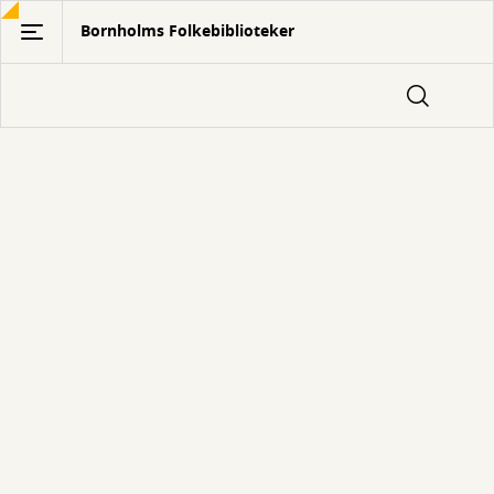
Gå
Bornholms Folkebiblioteker
til
hovedindhold