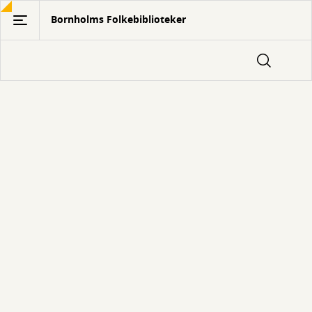
Gå
Bornholms Folkebiblioteker
til
hovedindhold