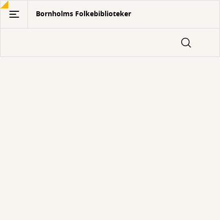
Gå
Bornholms Folkebiblioteker
til
hovedindhold