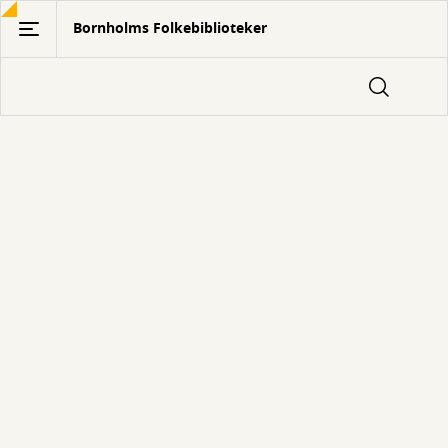
Gå
Bornholms Folkebiblioteker
til
hovedindhold