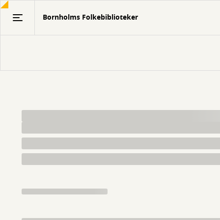
Gå
Bornholms Folkebiblioteker
til
hovedindhold