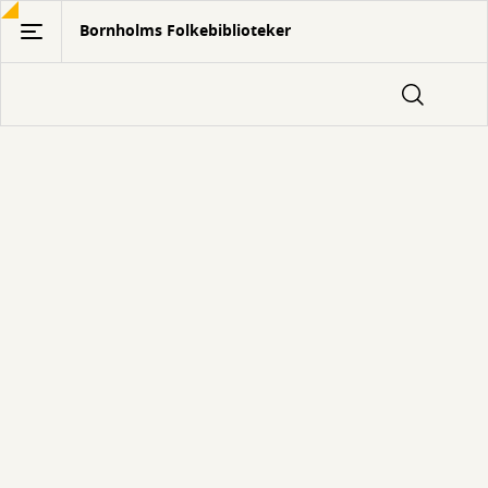
Gå
Bornholms Folkebiblioteker
til
hovedindhold