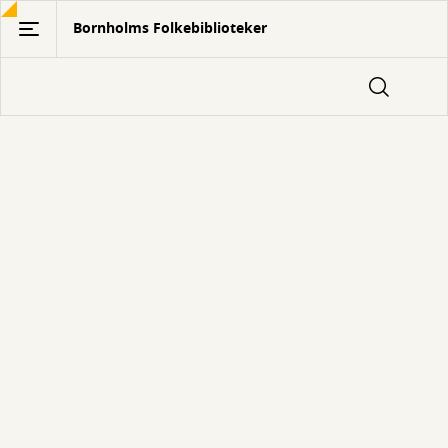
Gå
Bornholms Folkebiblioteker
til
hovedindhold