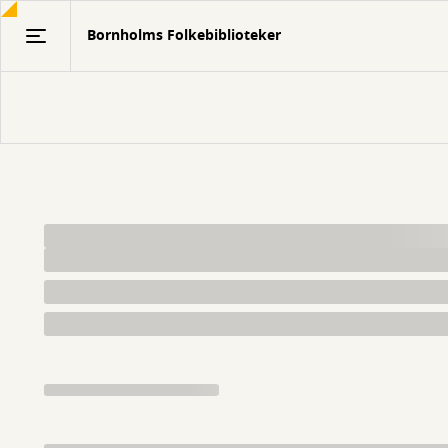
Gå
Bornholms Folkebiblioteker
til
hovedindhold