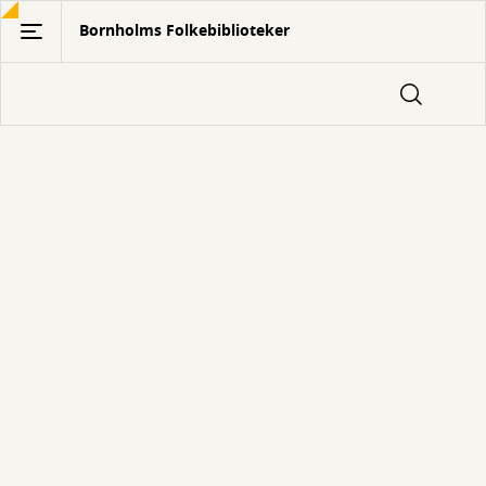
Gå
Bornholms Folkebiblioteker
til
hovedindhold