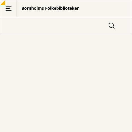
Gå
Bornholms Folkebiblioteker
til
hovedindhold