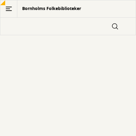
Gå
Bornholms Folkebiblioteker
til
hovedindhold