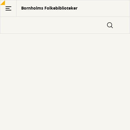
Gå
Bornholms Folkebiblioteker
til
hovedindhold