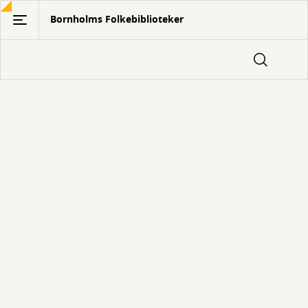
Gå
Bornholms Folkebiblioteker
til
hovedindhold