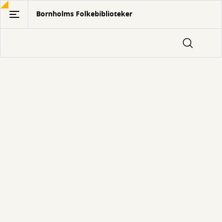
Gå
Bornholms Folkebiblioteker
til
hovedindhold