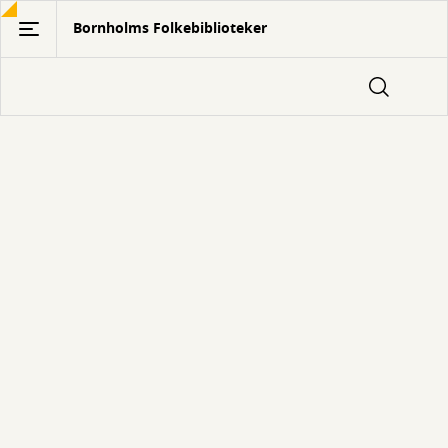
Gå
Bornholms Folkebiblioteker
til
hovedindhold