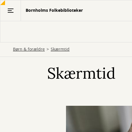
Gå
Bornholms Folkebiblioteker
til
hovedindhold
Børn & forældre
Skærmtid
Skærmtid