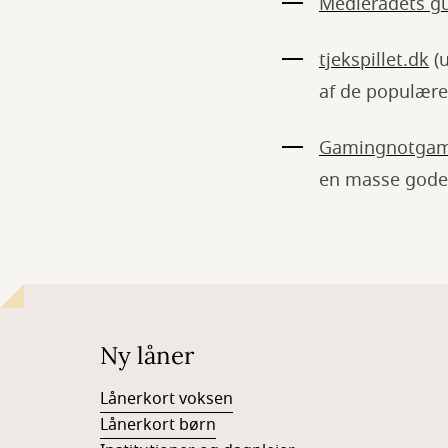
Medierådets g
tjekspillet.dk
(u
af de populær
Gamingnotgam
en masse gode
Ny låner
Lånerkort voksen
Lånerkort børn