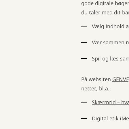
gode digitale bøger,
du taler med dit 
Vælg indhold af
Vær sammen med
Spil og læs sa
På websiten
GENVE
nettet, bl.a.:
Skærmtid – hv
Digital etik
(Med