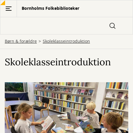
Gå
Bornholms Folkebiblioteker
til
hovedindhold
Børn & forældre
Skoleklasseintroduktion
Skoleklasseintroduktion