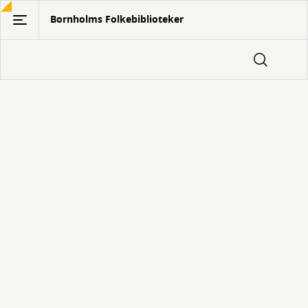
Gå
Bornholms Folkebiblioteker
til
hovedindhold