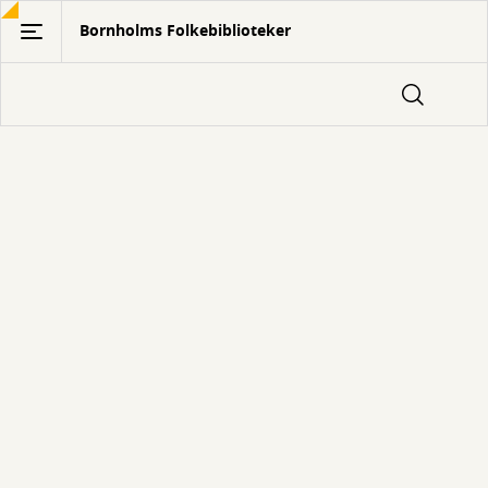
Gå
Bornholms Folkebiblioteker
til
hovedindhold