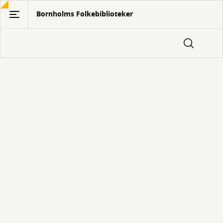
Gå
Bornholms Folkebiblioteker
til
hovedindhold