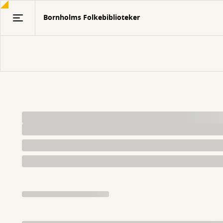
Gå
Bornholms Folkebiblioteker
til
hovedindhold