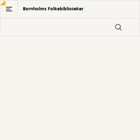
Gå
Bornholms Folkebiblioteker
til
hovedindhold