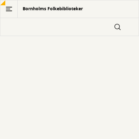
Gå
Bornholms Folkebiblioteker
til
hovedindhold