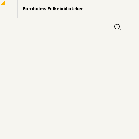
Gå
Bornholms Folkebiblioteker
til
hovedindhold