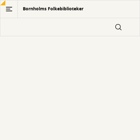
Gå
Bornholms Folkebiblioteker
til
hovedindhold