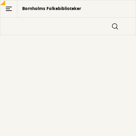
Gå
Bornholms Folkebiblioteker
til
hovedindhold