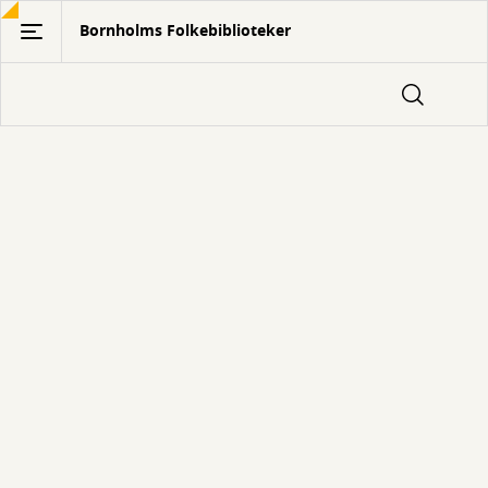
Gå
Bornholms Folkebiblioteker
til
hovedindhold