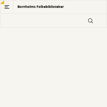
Gå
Bornholms Folkebiblioteker
til
hovedindhold