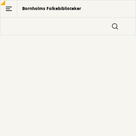
Gå
Bornholms Folkebiblioteker
til
hovedindhold