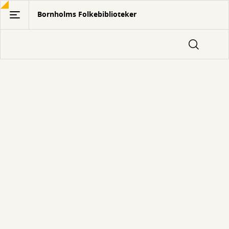
Gå
Bornholms Folkebiblioteker
til
hovedindhold